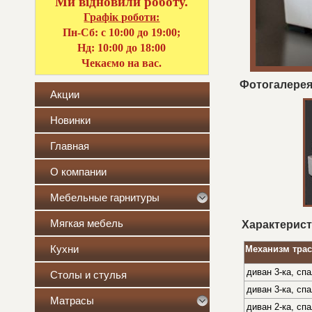
Ми відновили роботу.
Графік роботи:
Пн-Сб: с 10:00 до 19:00;
Нд: 10:00 до 18:00
Чекаємо на вас.
Фотогалерея
Акции
Новинки
Главная
О компании
Мебельные гарнитуры
Мягкая мебель
Характерист
Кухни
Механизм тра
диван 3-ка, сп
Столы и стулья
диван 3-ка, сп
Матрасы
диван 2-ка, сп