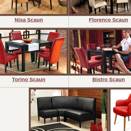
Nisa Scaun
Florence Scaun
Torino Scaun
Bistro Scaun