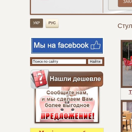
Стул
T