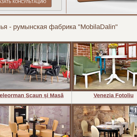
ья - румынская фабрика "MobilaDalin"
eleorman Scaun și Masă
Venezia Fotoliu