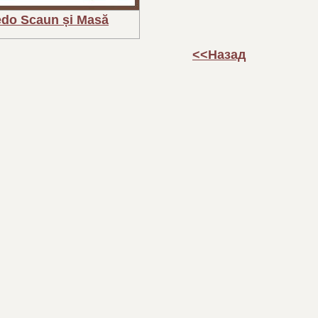
edo Scaun și Masă
<<Назад