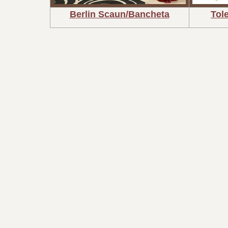
Berlin Scaun/Bancheta
Tol