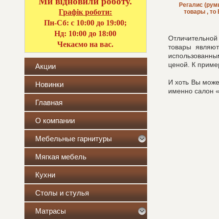
Ми відновили роботу.
Регалис (рум
Графік роботи:
товары , т
Пн-Сб: с 10:00 до 19:00;
Нд: 10:00 до 18:00
Отличительной 
Чекаємо на вас.
товары являют
использованны
ценой. К приме
Акции
И хоть Вы може
Новинки
именно салон «
Главная
О компании
Мебельные гарнитуры
Мягкая мебель
Кухни
Столы и стулья
Матрасы