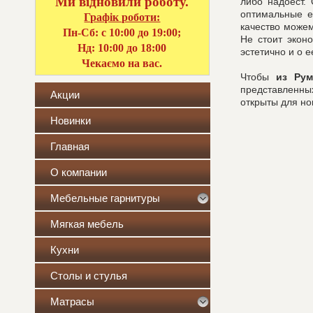
Ми відновили роботу.
либо надоест.
оптимальные е
Графік роботи:
качество можем
Пн-Сб: с 10:00 до 19:00;
Не стоит экон
Нд: 10:00 до 18:00
эстетично и о 
Чекаємо на вас.
Чтобы
из Рум
представленны
Акции
открыты для но
Новинки
Главная
О компании
Мебельные гарнитуры
Мягкая мебель
Кухни
Столы и стулья
Матрасы