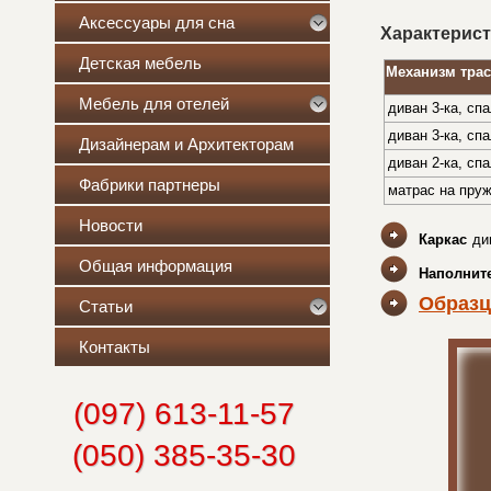
Аксессуары для сна
Характерист
Детская мебель
Механизм тра
Мебель для отелей
диван 3-ка, сп
диван 3-ка, сп
Дизайнерам и Архитекторам
диван 2-ка, сп
Фабрики партнеры
матрас на пруж
Новости
Каркас
ди
Общая информация
Наполнит
Образц
Статьи
Контакты
(097) 613-11-57
(050) 385-35-30