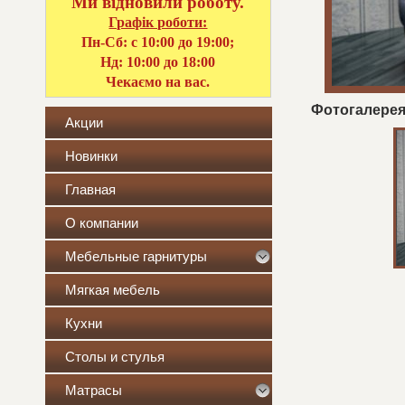
Ми відновили роботу.
Графік роботи:
Пн-Сб: с 10:00 до 19:00;
Нд: 10:00 до 18:00
Чекаємо на вас.
Фотогалерея
Акции
Новинки
Главная
О компании
Мебельные гарнитуры
Мягкая мебель
Кухни
Столы и стулья
Матрасы